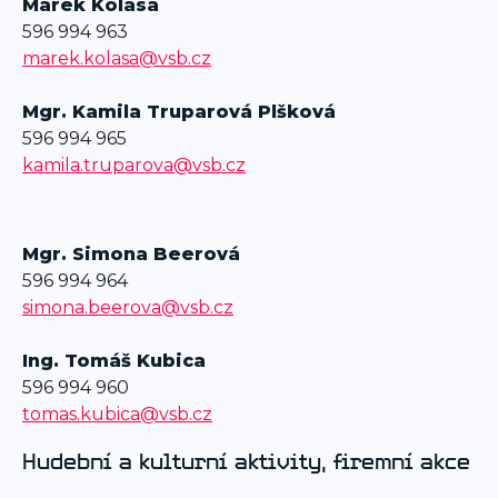
Marek Kolasa
596 994 963
marek.kolasa@vsb.cz
Mgr. Kamila Truparová Plšková
596 994 965
kamila.truparova@vsb.cz
Mgr. Simona Beerová
596 994 964
simona.beerova@vsb.cz
Ing. Tomáš Kubica
596 994 9
60
tomas.kubica@vsb.cz
Hudební a kulturní aktivity, firemní akce