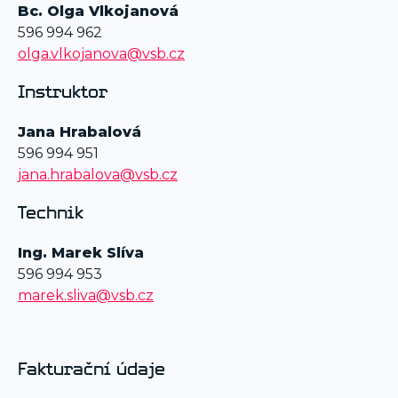
Bc. Olga Vlkojanová
596 994 9
62
olga.vlkojanova@vsb.cz
Instruktor
Jana Hrabalová
596 994 951
jana.hrabalova@vsb.cz
Technik
Ing. Marek Slíva
596 994 953
marek.sliva@vsb.cz
Fakturační údaje