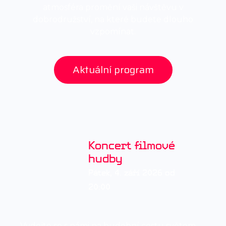
atmosféra promění vaši návštěvu v
dobrodružství, na které budete dlouho
vzpomínat.
Aktuální program
Koncert filmové
hudby
Pátek, 4. září 2026 od
20:00
Vydejte se s námi na hudební cestu světem