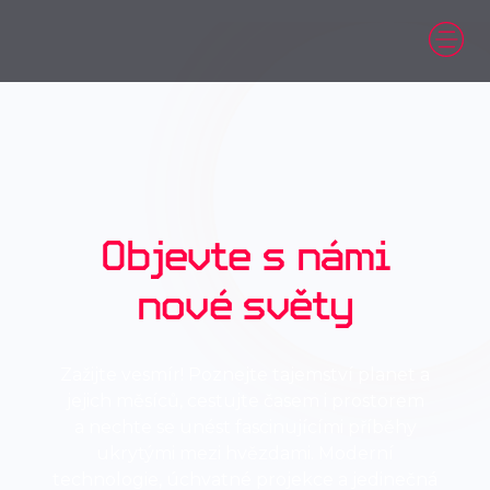
Objevte s námi
nové světy
Zažijte vesmír! Poznejte tajemství planet a
jejich měsíců, cestujte časem i prostorem
a nechte se unést fascinujícími příběhy
ukrytými mezi hvězdami. Moderní
technologie, úchvatné projekce a jedinečná