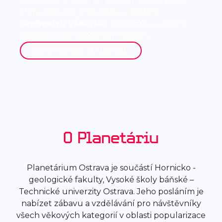
filmu, televize a muzikálu v podání
Orchestru VŠB-TUO
. Atmosféru umocní
projekce pod hvězdným nebem.
Více informací, vstupenky...
O Planetáriu
Planetárium Ostrava je součástí Hornicko -
geologické fakulty, Vysoké školy báňské –
Technické univerzity Ostrava. Jeho posláním je
nabízet zábavu a vzdělávání pro návštěvníky
všech věkových kategorií v oblasti popularizace