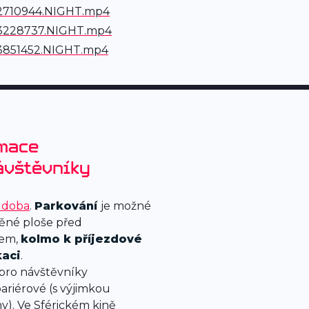
2710944.NIGHT
.
mp4
3228737.NIGHT
.
mp4
851452.NIGHT
.
mp4
mace
ávštěvníky
í doba
.
Parkování
je možné
ěné ploše před
iem,
kolmo k příjezdové
aci
.
 pro návštěvníky
ariérové (s výjimkou
). Ve Sférickém kině