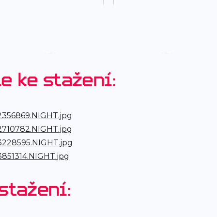
e ke stažení:
2356869.NIGHT
.
jpg
2710782.NIGHT
.
jpg
3228595.NIGHT
.
jpg
851314.NIGHT
.
jpg
stažení: