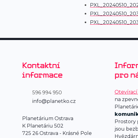
PXL_20240510_20
PXL_20240510_20
PXL_20240510_203
Kontaktní
Infor
informace
pro n
Otevírac
596 994 950
na zpevn
info@planetko.cz
Planetár
komunik
Planetárium Ostrava
Prostory
K Planetáriu 502
jsou bezb
725 26 Ostrava - Krásné Pole
Hvězdárny