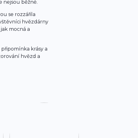
de nejsou běžné.
ou se rozzářila
ávštěvníci hvězdárny
 jak mocná a
 připomínka krásy a
zorování hvězd a