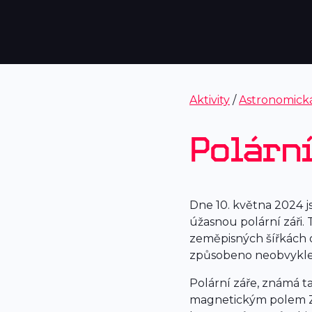
Aktivity
/
Astronomick
Polární
Dne 10. května 2024 j
úžasnou polární záři. 
zeměpisných šířkách ob
způsobeno neobvykle 
Polární záře, známá ta
magnetickým polem Zem