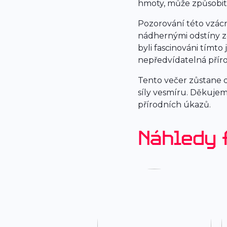
hmoty, může způsobit,
Pozorování této vzácn
nádhernými odstíny ze
byli fascinováni tímt
nepředvídatelná přír
Tento večer zůstane d
síly vesmíru. Děkuje
přírodních úkazů.
Náhledy f