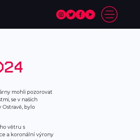
024
dárny mohli pozorovat
mi, se v našich
v Ostravě, bylo
ho větru s
ce a koronální výrony