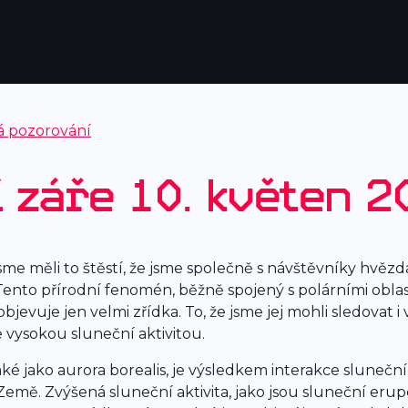
á pozorování
 záře 10. květen 2
sme měli to štěstí, že jsme společně s návštěvníky hvěz
Tento přírodní fenomén, běžně spojený s polárními oblast
jevuje jen velmi zřídka. To, že jsme jej mohli sledovat i 
vysokou sluneční aktivitou.
ké jako aurora borealis, je výsledkem interakce sluneční
ě. Zvýšená sluneční aktivita, jako jsou sluneční erup