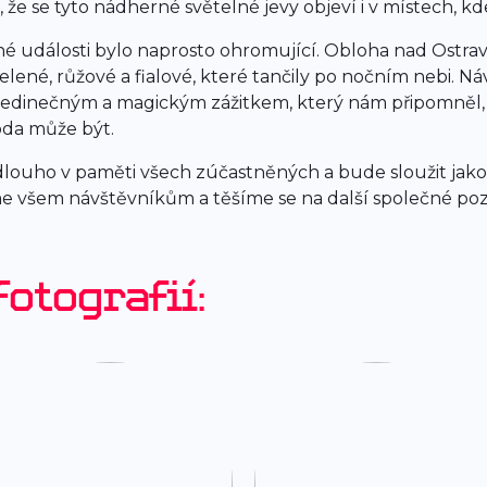
 že se tyto nádherné světelné jevy objeví i v místech, k
é události bylo naprosto ohromující. Obloha nad Ostrav
lené, růžové a fialové, které tančily po nočním nebi. N
o jedinečným a magickým zážitkem, který nám připomněl,
oda může být.
louho v paměti všech zúčastněných a bude sloužit jako
me všem návštěvníkům a těšíme se na další společné po
otografií: