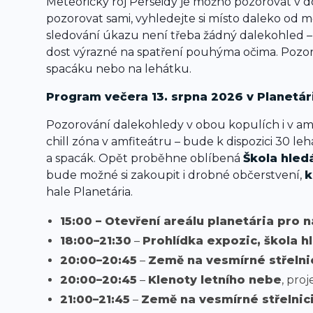
Meteorický roj Perseidy je možno pozorovat v d
pozorovat sami, vyhledejte si místo daleko od m
sledování úkazu není třeba žádný dalekohled –
dost výrazné na spatření pouhýma očima. Pozoro
spacáku nebo na lehátku.
Program večera 13. srpna 2026 v Planetár
Pozorování dalekohledy v obou kopulích i v amf
chill zóna v amfiteátru – bude k dispozici 30 le
a spacák. Opět proběhne oblíbená
Škola hled
bude možné si zakoupit i drobné občerstvení,
k
hale Planetária.
15:00 – Otevření areálu planetária pro 
18:00–21:30
–
Prohlídka expozic, škola h
20:00–20:45
–
Země na vesmírné střelni
20:00–20:45
–
Klenoty letního nebe
, pro
21:00–21:45
–
Země na vesmírné střelnic