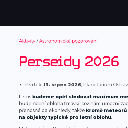
Aktivity
/
Astronomická pozorování
Perseidy 2026
čtvrtek,
13. srpen 2026
, Planetárium Ostra
Letos
budeme opět sledovat maximum met
bude noční obloha tmavší, což nám umožní zachy
přenosné dalekohledy, takže
kromě meteorů 
na objekty typické pro letní oblohu.