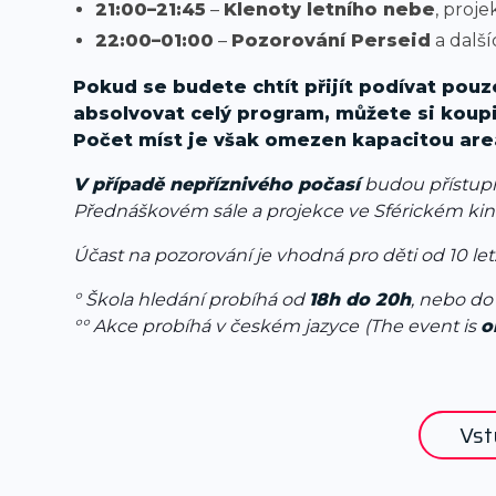
21:00–21:45
–
Klenoty letního nebe
, proj
22:00–01:00
–
Pozorování Perseid
a další
Pokud se budete chtít přijít podívat pou
absolvovat celý program, můžete si koupi
Počet míst je však omezen kapacitou are
V případě nepříznivého počasí
budou přístup
Přednáškovém sále a projekce ve Sférickém kin
Účast na pozorování je vhodná pro děti od 10 let
° Škola hledání probíhá od
18h do 20h
, nebo d
°° Akce probíhá v českém jazyce
(The event is
o
Vs