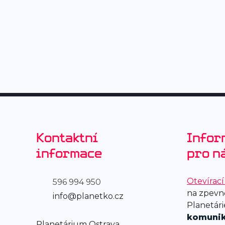
Kontaktní
Infor
informace
pro n
Otevírac
596 994 950
na zpevn
info@planetko.cz
Planetár
komunik
Planetárium Ostrava