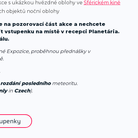
ekce s ukázkou hvězdné oblohy ve
Sférickém kině
ch objektů noční oblohy
ze na pozorovací část akce a nechcete
t vstupenku na místě v recepci Planetária.
álu.
né Expozice, proběhnou přednášky v
ě.
.
o
rozdání posledního
meteoritu.
nly
in
Czech
).
tupenky