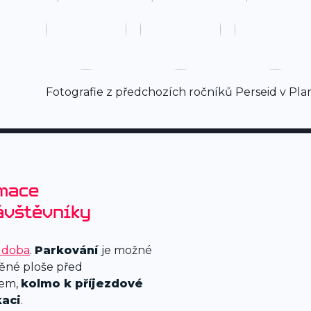
Fotografie z předchozích ročníků Perseid v Plan
mace
ávštěvníky
í doba
.
Parkování
je možné
ěné ploše před
iem,
kolmo k příjezdové
aci
.