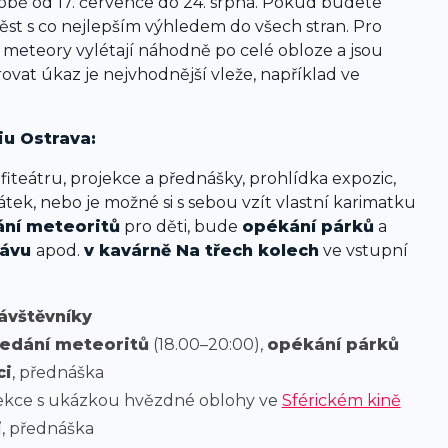
obě od 17. července do 24. srpna. Pokud budete
ěst s co nejlepším výhledem do všech stran. Pro
 meteory vylétají náhodně po celé obloze a jsou
vat úkaz je nejvhodnější vleže, například ve
iu Ostrava:
iteátru, projekce a přednášky, prohlídka expozic,
hátek, nebo je možné si s sebou vzít vlastní karimatku
ání meteoritů
pro děti, bude
opékání párků
a
ávu
apod.
v kavárně Na třech kolech
ve vstupní
návštěvníky
ledání meteoritů
(18.00–20:00),
opékání párků
ci
, přednáška
jekce s ukázkou hvězdné oblohy ve
Sférickém kině
i
, přednáška