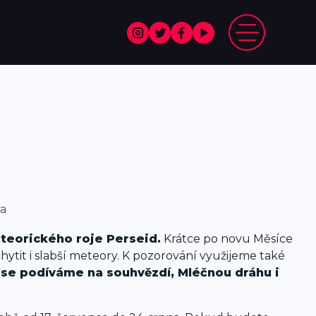
va
eorického roje Perseid.
Krátce po novu Měsíce
tit i slabší meteory. K pozorování využijeme také
se podíváme na souhvězdí, Mléčnou dráhu i