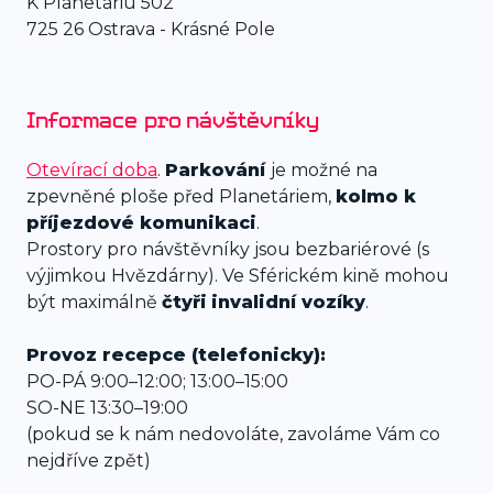
K Planetáriu 502
725 26 Ostrava - Krásné Pole
Informace pro návštěvníky
Otevírací doba
.
Parkování
je možné na
zpevněné ploše před Planetáriem,
kolmo k
příjezdové komunikaci
.
Prostory pro návštěvníky jsou bezbariérové (s
výjimkou Hvězdárny). Ve Sférickém kině mohou
být maximálně
čtyři
invalidní vozíky
.
Provoz recepce (telefonicky):
PO-PÁ 9:00–12:00; 13:00–15:00
SO-NE 13:30–19:00
(pokud se k nám nedovoláte, zavoláme Vám co
nejdříve zpět)