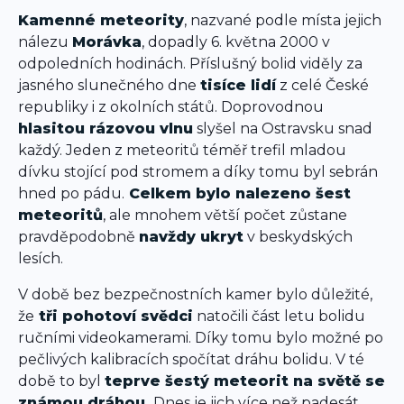
Kamenné meteority
, nazvané podle místa jejich
nálezu
Morávka
, dopadly 6. května 2000 v
odpoledních hodinách. Příslušný bolid viděly za
jasného slunečného dne
tisíce lidí
z celé České
republiky i z okolních států. Doprovodnou
hlasitou rázovou vlnu
slyšel na Ostravsku snad
každý. Jeden z meteoritů téměř trefil mladou
dívku stojící pod stromem a díky tomu byl sebrán
hned po pádu.
Celkem bylo nalezeno šest
meteoritů
, ale mnohem větší počet zůstane
pravděpodobně
navždy ukryt
v beskydských
lesích.
V době bez bezpečnostních kamer bylo důležité,
že
tři pohotoví svědci
natočili část letu bolidu
ručními videokamerami. Díky tomu bylo možné po
pečlivých kalibracích spočítat dráhu bolidu. V té
době to byl
teprve šestý meteorit na světě se
známou dráhou.
Dnes je jich více než padesát,