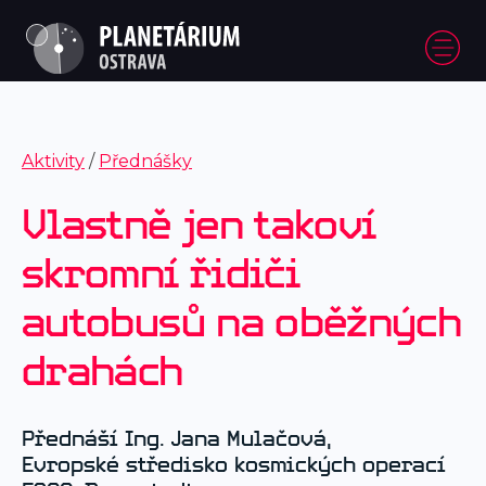
Aktivity
/
Přednášky
Vlastně jen takoví
skromní řidiči
autobusů na oběžných
drahách
Přednáší Ing. Jana Mulačová,
Evropské středisko kosmických operací