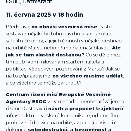
ESOC, Darmstadt
11. června 2025 v 18 hodin
Představa,
co obnáší vesmírná mise
, často
sestává z nějakého toho návrhu a konstrukce
satelitu či sondy, a jejich činnosti v nějaké destinaci -
na orbitě Marsu nebo přímo nad naší hlavou.
Ale
jak se tam vlastně dostanou?
Co se děje mezi
tím publikem milovaným startem rakety a
publikací vědeckých pozorování z Marsu? Jak se
na to připravujeme,
co všechno musíme udělat
,
a co všechno se může zvrtnout?
Centrum řízení misí Evropské Vesmírné
Agentury ESOC
v Darmstadtu neobstarává jen to
řízení. Obstarává i
návrh a propočet trajektorií
,
infrastrukturu veškeré komunikace, od prvního
probuzení družice na orbitě, až po její pasivaci či
dokonce
sebedestrukci, a bezpečnost a