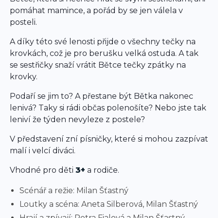
pomáhat mamince, a pořád by se jen válela v
posteli.
A díky této své lenosti přijde o všechny tečky na
krovkách, což je pro berušku velká ostuda. A tak
se sestřičky snaží vrátit Bětce tečky zpátky na
krovky.
Podaří se jim to? A přestane být Bětka nakonec
lenivá? Taky si rádi občas polenošíte? Nebo jste tak
leniví že týden nevyleze z postele?
V představení zní písničky, které si mohou zazpívat
malí i velcí diváci.
Vhodné pro děti
3+
a rodiče.
Scénář a režie: Milan Šťastný
Loutky a scéna: Aneta Silberová, Milan Šťastný
Hrají a zpívají: Petra Fialová a Milan Šťastný