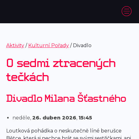
Aktivity
/
Kulturní Pořady
/ Divadlo
O sedmi ztracených
tečkách
Divadlo Milana Šťastného
neděle,
26. duben 2026
,
15:45
Loutková pohádka o neskutečně líné berušce
Bětce, která si nechce hrát se svými sestřičkami, ani