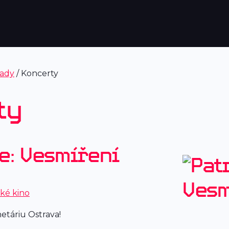
ady
/ Koncerty
ty
e: Vesmíření
cké kino
etáriu Ostrava!