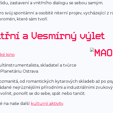
idu, zastavení a vnitřního dialogu se sebou samým.
o svůj spontánní a osobitě niterní projev, vycházející z
roměn, které sám tvoří.
itřní a Vesmírný výlet
cké kino
tiinstrumentalista, skladatel a tvůrce
Planetáriu Ostrava.
rozmanitá, od romantických kytarových skladeb až po p
ádané nejrůznějšími přírodními a industriálními zvukovým
olnit, ponořit se do sebe, spát nebo tančit.
ké na naše další
kulturní aktivity
.