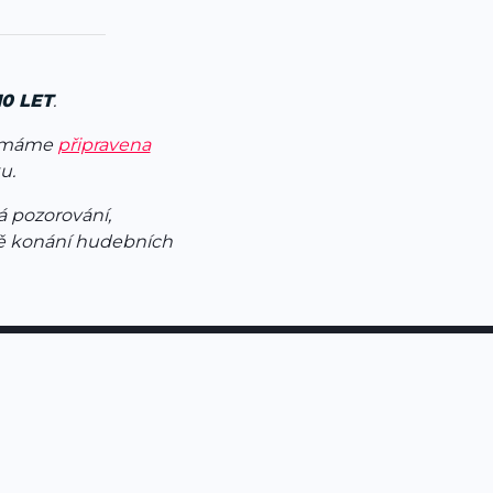
0 LET
.
i máme
připravena
u.
á pozorování,
ě konání hudebních