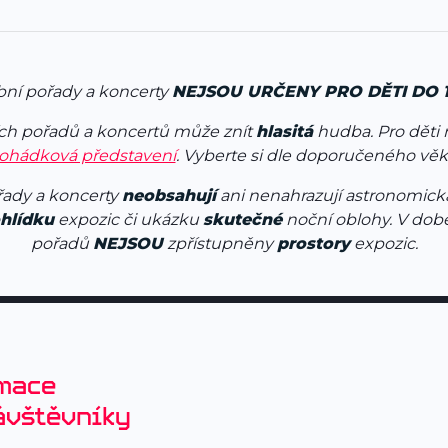
ní pořady a koncerty
NEJSOU URČENY PRO DĚTI DO 1
h pořadů a koncertů může znít
hlasitá
hudba. Pro dět
ohádková představení
. Vyberte si dle doporučeného věk
ady a koncerty
neobsahují
ani nenahrazují astronomick
hlídku
expozic či ukázku
skutečné
noční oblohy. V dob
pořadů
NEJSOU
zpřístupněny
prostory
expozic.
mace
ávštěvníky