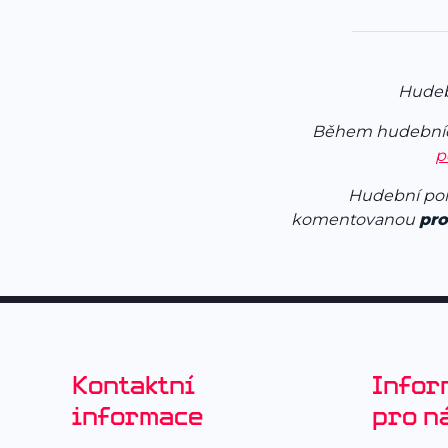
Hudeb
Během hudebníc
p
Hudební poř
komentovanou
pro
Kontaktní
Infor
informace
pro n