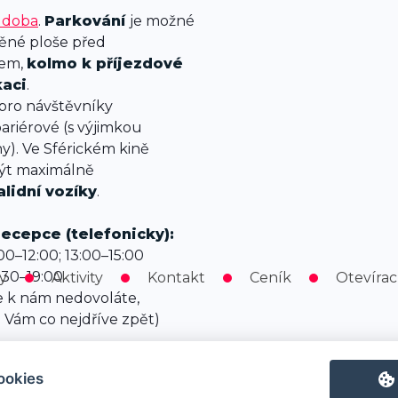
í doba
.
Parkování
je možné
ěné ploše před
iem,
kolmo k příjezdové
aci
.
 pro návštěvníky
ariérové (s výjimkou
). Ve Sférickém kině
ýt maximálně
alidní vozíky
.
ecepce (telefonicky):
0–12:00; 13:00–15:00
:30–19:00
y
Aktivity
Kontakt
Ceník
Otevírac
e k nám nedovoláte,
 Vám co nejdříve zpět)
ookies