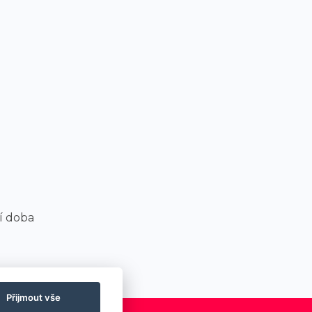
í doba
Přijmout vše