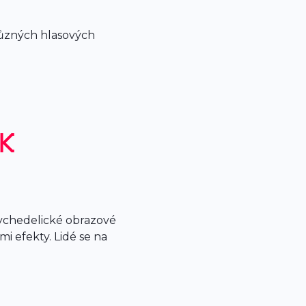
 různých hlasových
sychedelické obrazové
i efekty. Lidé se na