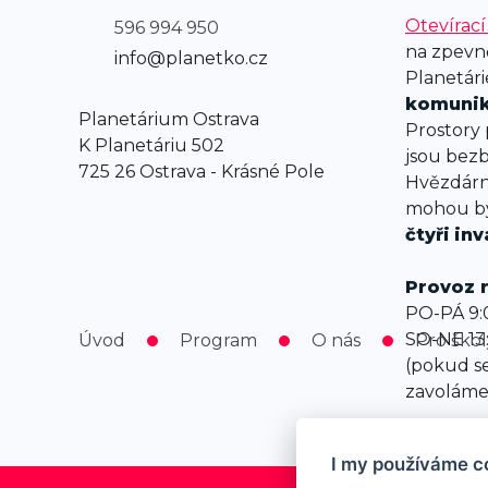
Otevírac
596 994 950
na zpevn
info@planetko.cz
Planetár
komunik
Planetárium Ostrava
Prostory
K Planetáriu 502
jsou bezb
725 26 Ostrava - Krásné Pole
Hvězdárny
mohou b
čtyři
inv
Provoz r
PO-PÁ 9:0
SO-NE 13
Úvod
Program
O nás
Pro škol
(pokud s
zavoláme
I my používáme c