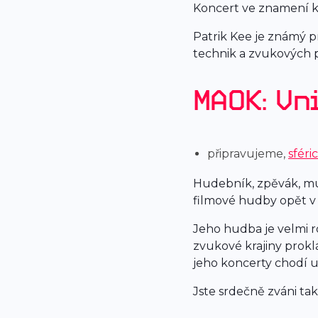
Koncert ve znamení kl
Patrik Kee je známý pr
technik a zvukových p
MAOK: Vn
připravujeme,
sféri
Hudebník, zpěvák, mul
filmové hudby opět v 
Jeho hudba je velmi 
zvukové krajiny prokl
jeho koncerty chodí uv
Jste srdečně zváni ta